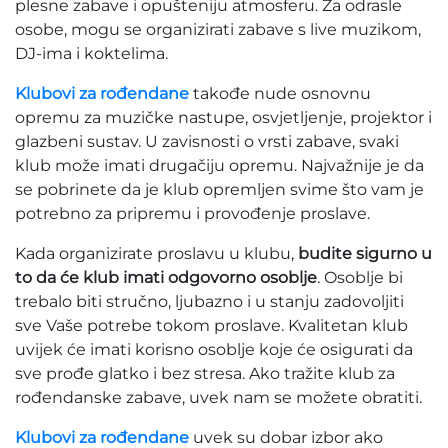
plesne zabave i opušteniju atmosferu. Za odrasle
osobe, mogu se organizirati zabave s live muzikom,
DJ-ima i koktelima.
Klubovi za rođendane
takođe nude osnovnu
opremu za muzičke nastupe, osvjetljenje, projektor i
glazbeni sustav. U zavisnosti o vrsti zabave, svaki
klub može imati drugačiju opremu. Najvažnije je da
se pobrinete da je klub opremljen svime što vam je
potrebno za pripremu i provođenje proslave.
Kada organizirate proslavu u klubu,
budite sigurno u
to da će klub imati odgovorno osoblje
. Osoblje bi
trebalo biti stručno, ljubazno i u stanju zadovoljiti
sve Vaše potrebe tokom proslave. Kvalitetan klub
uvijek će imati korisno osoblje koje će osigurati da
sve prođe glatko i bez stresa. Ako tražite klub za
rođendanske zabave, uvek nam se možete obratiti.
Klubovi za rođendane
uvek su dobar izbor ako