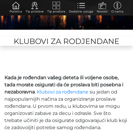
Početna
Tip proslave
Tip prostora
Dodatne usluge
Novosti
O nama
KLUBOVI ZA RODJENDANE
Kada je rođendan vašeg deteta ili voljene osobe,
tada morate osigurati da će proslava biti posebna i
nezaboravna
.
Klubovi za rođendane
su jedan od
najpopularnijih načina za organiziranje proslave
rođendana. U prvom redu, u klubovima se mogu
organizovati zabave za decu i odrasle. Sve što
trebate učiniti je da osigurate odgovarajući klub koji
će zadovoljiti potrebe samog rođendana.