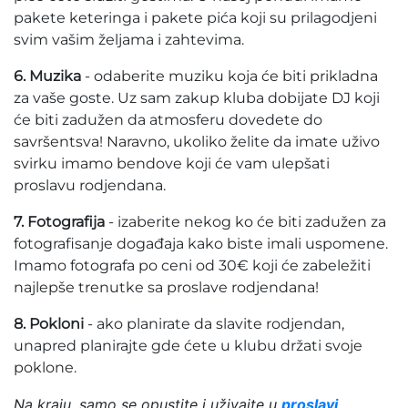
pakete keteringa i pakete pića koji su prilagodjeni
svim vašim željama i zahtevima.
6. Muzika
- odaberite muziku koja će biti prikladna
za vaše goste. Uz sam zakup kluba dobijate DJ koji
će biti zadužen da atmosferu dovedete do
savršentsva! Naravno, ukoliko želite da imate uživo
svirku imamo bendove koji će vam ulepšati
proslavu rodjendana.
7. Fotografija
- izaberite nekog ko će biti zadužen za
fotografisanje događaja kako biste imali uspomene.
Imamo fotografa po ceni od 30€ koji će zabeležiti
najlepše trenutke sa proslave rodjendana!
8. Pokloni
- ako planirate da slavite rodjendan,
unapred planirajte gde ćete u klubu držati svoje
poklone.
Na kraju, samo se opustite i uživajte u
proslavi