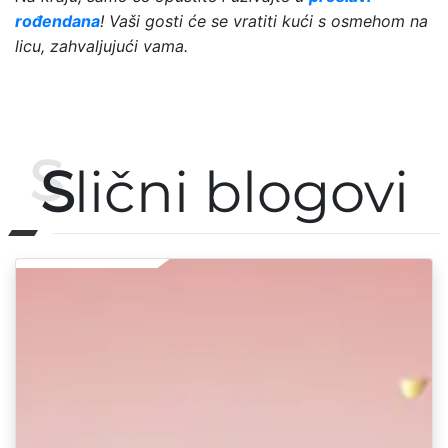
rođendana
! Vaši gosti će se vratiti kući s osmehom na
licu, zahvaljujući vama.
S
lični blogovi