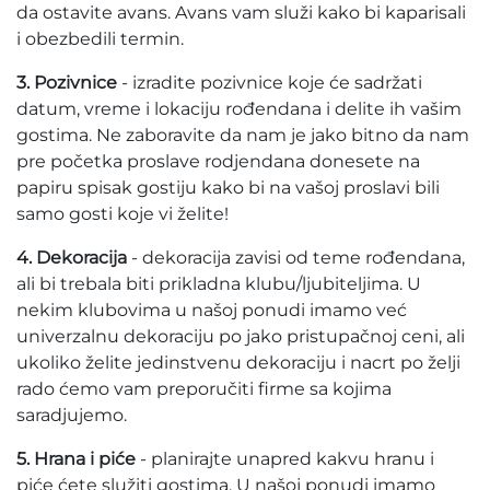
da ostavite avans. Avans vam služi kako bi kaparisali
i obezbedili termin.
3. Pozivnice
- izradite pozivnice koje će sadržati
datum, vreme i lokaciju rođendana i delite ih vašim
gostima. Ne zaboravite da nam je jako bitno da nam
pre početka proslave rodjendana donesete na
papiru spisak gostiju kako bi na vašoj proslavi bili
samo gosti koje vi želite!
4. Dekoracija
- dekoracija zavisi od teme rođendana,
ali bi trebala biti prikladna klubu/ljubiteljima. U
nekim klubovima u našoj ponudi imamo već
univerzalnu dekoraciju po jako pristupačnoj ceni, ali
ukoliko želite jedinstvenu dekoraciju i nacrt po želji
rado ćemo vam preporučiti firme sa kojima
saradjujemo.
5. Hrana i piće
- planirajte unapred kakvu hranu i
piće ćete služiti gostima. U našoj ponudi imamo