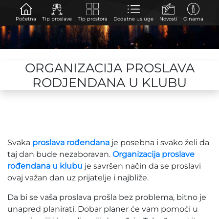
Početna
Tip proslave
Tip prostora
Dodatne usluge
Novosti
O nama
ORGANIZACIJA PROSLAVA
RODJENDANA U KLUBU
Svaka
proslava rođendana
je posebna i svako želi da
taj dan bude nezaboravan.
Organizacija proslave
rođendana u klubu
je savršen način da se proslavi
ovaj važan dan uz prijatelje i najbliže.
Da bi se vaša proslava prošla bez problema, bitno je
unapred planirati. Dobar planer će vam pomoći u