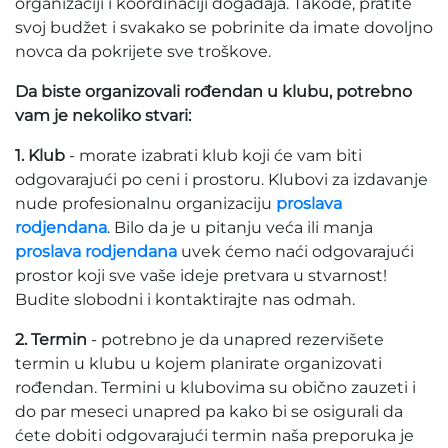
organizaciji i koordinaciji događaja. Takođe, pratite
svoj budžet i svakako se pobrinite da imate dovoljno
novca da pokrijete sve troškove.
Da biste organizovali rođendan u klubu, potrebno
vam je nekoliko stvari:
1. Klub
- morate izabrati klub koji će vam biti
odgovarajući po ceni i prostoru. Klubovi za izdavanje
nude profesionalnu organizaciju
proslava
rodjendana
. Bilo da je u pitanju veća ili manja
proslava rodjendana
uvek ćemo naći odgovarajući
prostor koji sve vaše ideje pretvara u stvarnost!
Budite slobodni i kontaktirajte nas odmah.
2. Termin
- potrebno je da unapred rezervišete
termin u klubu u kojem planirate organizovati
rođendan. Termini u klubovima su obično zauzeti i
do par meseci unapred pa kako bi se osigurali da
ćete dobiti odgovarajući termin naša preporuka je