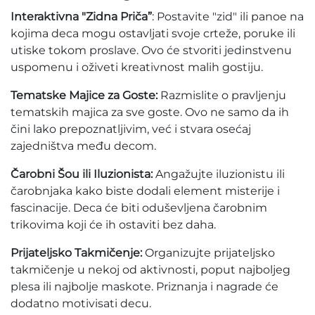
Interaktivna "Zidna Priča”
: Postavite "zid" ili panoe na
kojima deca mogu ostavljati svoje crteže, poruke ili
utiske tokom proslave. Ovo će stvoriti jedinstvenu
uspomenu i oživeti kreativnost malih gostiju.
Tematske Majice za Goste:
Razmislite o pravljenju
tematskih majica za sve goste. Ovo ne samo da ih
čini lako prepoznatljivim, već i stvara osećaj
zajedništva među decom.
Čarobni Šou ili Iluzionista:
Angažujte iluzionistu ili
čarobnjaka kako biste dodali element misterije i
fascinacije. Deca će biti oduševljena čarobnim
trikovima koji će ih ostaviti bez daha.
Prijateljsko Takmičenje:
Organizujte prijateljsko
takmičenje u nekoj od aktivnosti, poput najboljeg
plesa ili najbolje maskote. Priznanja i nagrade će
dodatno motivisati decu.