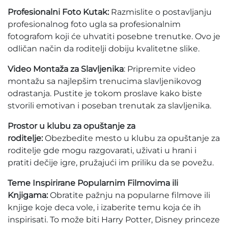
Profesionalni Foto Kutak:
Razmislite o postavljanju
profesionalnog foto ugla sa profesionalnim
fotografom koji će uhvatiti posebne trenutke. Ovo je
odličan način da roditelji dobiju kvalitetne slike.
Video Montaža za Slavljenika
: Pripremite video
montažu sa najlepšim trenucima slavljenikovog
odrastanja. Pustite je tokom proslave kako biste
stvorili emotivan i poseban trenutak za slavljenika.
Prostor u klubu za opuštanje za
roditelje:
Obezbedite mesto u klubu za opuštanje za
roditelje gde mogu razgovarati, uživati u hrani i
pratiti dečije igre, pružajući im priliku da se povežu.
Teme Inspirirane Popularnim Filmovima ili
Knjigama:
Obratite pažnju na popularne filmove ili
knjige koje deca vole, i izaberite temu koja će ih
inspirisati. To može biti Harry Potter, Disney princeze