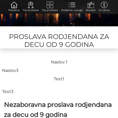
Početna
Tip proslave
Tip prostora
Dodatne usluge
Novosti
O nama
PROSLAVA RODJENDANA ZA
DECU OD 9 GODINA
Naslov 1
Naslov3
Text1
Text3
Nezaboravna proslava rodjendana
za decu od 9 godina