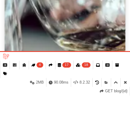
4
17
18
2MB
90.08ms
8.2.32
WhatsApp
Pozovite
GET blog/{id}