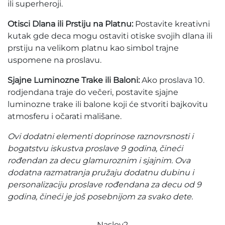
ili superheroji.
Otisci Dlana ili Prstiju na Platnu:
Postavite kreativni
kutak gde deca mogu ostaviti otiske svojih dlana ili
prstiju na velikom platnu kao simbol trajne
uspomene na proslavu.
Sjajne Luminozne Trake ili Baloni:
Ako proslava 10.
rodjendana traje do večeri, postavite sjajne
luminozne trake ili balone koji će stvoriti bajkovitu
atmosferu i očarati mališane.
Ovi dodatni elementi doprinose raznovrsnosti i
bogatstvu iskustva proslave 9 godina, čineći
rođendan za decu glamuroznim i sjajnim. Ova
dodatna razmatranja pružaju dodatnu dubinu i
personalizaciju proslave rođendana za decu od 9
godina, čineći je još posebnijom za svako dete.
Naslov2