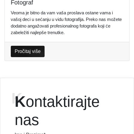
Fotograf
Veoma je bitno da vam vaša proslava ostane vama i
vašoj deci u sećanju u vidu fotografija. Preko nas možete
dodatno angažovati profesionalnog fotografa koji će
zabeležiti najlepše trenutke.
Pročitaj više
K
ontaktirajte
nas