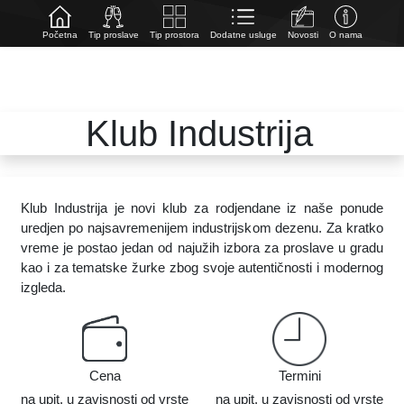
Početna
Tip proslave
Tip prostora
Dodatne usluge
Novosti
O nama
Klub Industrija
Klub Industrija je novi klub za rodjendane iz naše ponude
uredjen po najsavremenijem industrijskom dezenu. Za kratko
vreme je postao jedan od najužih izbora za proslave u gradu
kao i za tematske žurke zbog svoje autentičnosti i modernog
izgleda.
Cena
Termini
na upit, u zavisnosti od vrste
na upit, u zavisnosti od vrste