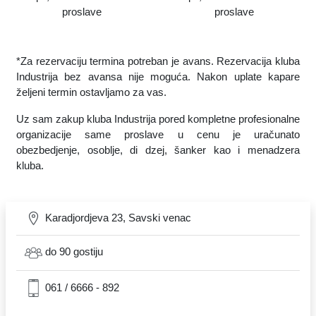
proslave
proslave
*Za rezervaciju termina potreban je avans. Rezervacija kluba
Industrija bez avansa nije moguća. Nakon uplate kapare
željeni termin ostavljamo za vas.
Uz sam zakup kluba Industrija pored kompletne profesionalne
organizacije same proslave u cenu je uračunato
obezbedjenje, osoblje, di dzej, šanker kao i menadzera
kluba.
Karadjordjeva 23, Savski venac
do 90 gostiju
061 / 6666 - 892