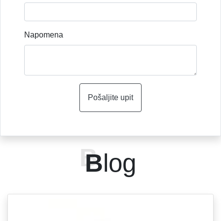
Napomena
Pošaljite upit
B
log